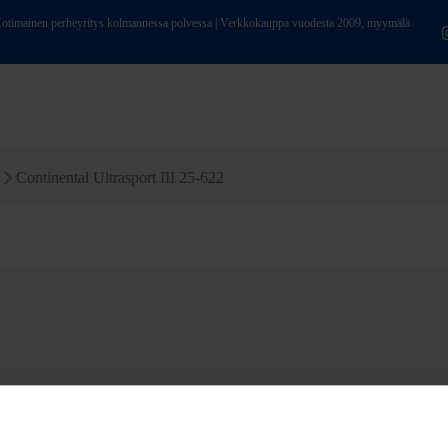
ainen perheyritys kolmannessa polvessa | Verkkokauppa vuodesta 2009, myymälä
Continental Ultrasport III 25-622