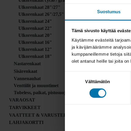
Ulkorenkaat cyclo / gravel
Ulkorenkaat 28"/27"
Suostumus
Ulkorenkaat 26"/27,5"
Ulkorenkaat 24"
Ulkorenkaat 22"
Tämä sivusto käyttää eväste
Ulkorenkaat 20"
Käytämme evästeitä tarjoama
Ulkorenkaat 16"
ja kävijämäärämme analysoim
Ulkorenkaat 12"
kumppaneillemme tietoja siitä
Ulkorenkaat 18"
olet antanut heille tai joita o
Nastarenkaat
Sisärenkaat
Suostumuksen
Vannenauhat
Välttämätön
valinta
Venttiilit ja muuntimet
Tubeless, paikat, pistosuojaus
VARAOSAT
TARVIKKEET
VAATTEET & VARUSTEET
LAHJAKORTTI