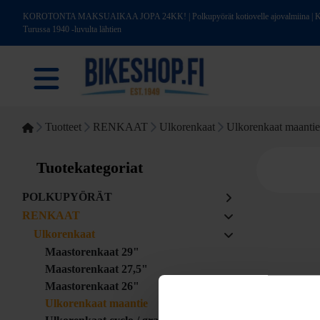
KOROTONTA MAKSUAIKAA JOPA 24KK! | Polkupyörät kotiovelle ajovalmiina | Kotim
Turussa 1940 -luvulta lähtien
Tuotteet
RENKAAT
Ulkorenkaat
Ulkorenkaat maantie
Tuotekategoriat
POLKUPYÖRÄT
RENKAAT
Ulkorenkaat
Maastorenkaat 29"
Maastorenkaat 27,5"
Maastorenkaat 26"
Ulkorenkaat maantie