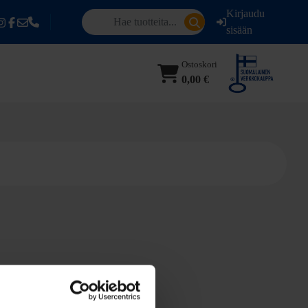
Kirjaudu
sisään
Ostoskori
0,00 €