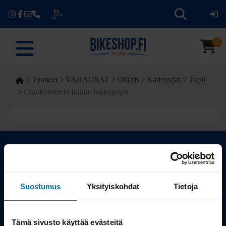
0
Tuotteet
VARAOSAT
Ohjain
Kädensijat
Tupit
Crankbrothers Iodine lukkogripit
Kauppa
Suostumus
Yksityiskohdat
Tietoja
Tuotteet
Tämä sivusto käyttää evästeitä