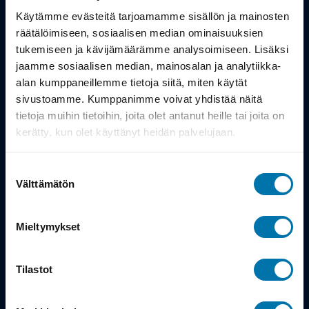
Työsuhdepyörä
Käytämme evästeitä tarjoamamme sisällön ja mainosten
räätälöimiseen, sosiaalisen median ominaisuuksien
Info
tukemiseen ja kävijämäärämme analysoimiseen. Lisäksi
jaamme sosiaalisen median, mainosalan ja analytiikka-
alan kumppaneillemme tietoja siitä, miten käytät
Toimitus
sivustoamme. Kumppanimme voivat yhdistää näitä
Takuu ja palautukset
tietoja muihin tietoihin, joita olet antanut heille tai joita on
kerätty, kun olet käyttänyt heidän palvelujaan.
Maksutavat
Suostumuksen
Vinkit ja osto-oppaat
Välttämätön
valinta
Meistä
Mieltymykset
Tarina
Tilastot