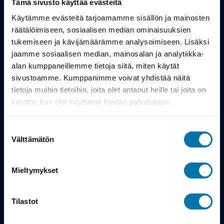
Tämä sivusto käyttää evästeitä
Työsuhdepyörä
Käytämme evästeitä tarjoamamme sisällön ja mainosten
räätälöimiseen, sosiaalisen median ominaisuuksien
tukemiseen ja kävijämäärämme analysoimiseen. Lisäksi
Info
jaamme sosiaalisen median, mainosalan ja analytiikka-
alan kumppaneillemme tietoja siitä, miten käytät
Toimitus
sivustoamme. Kumppanimme voivat yhdistää näitä
tietoja muihin tietoihin, joita olet antanut heille tai joita on
Takuu ja palautukset
kerätty, kun olet käyttänyt heidän palvelujaan.
Maksutavat
Suostumuksen
Vinkit ja osto-oppaat
Välttämätön
valinta
Meistä
Mieltymykset
Tarina
Tilastot