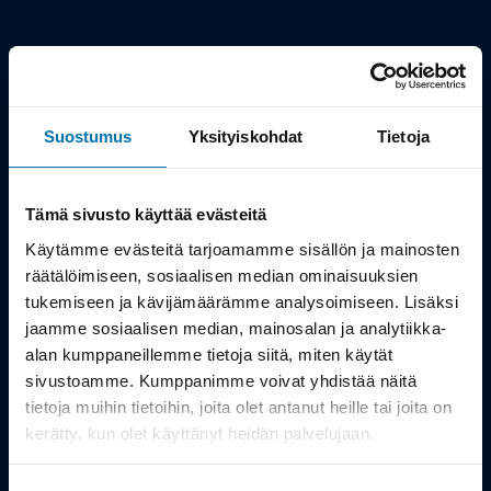
Viilarinkatu 3, 20320 Turku
02 - 2322675
info@bikeshop.fi
Suostumus
Yksityiskohdat
Tietoja
Myymälä avoinna:
Ma-Pe 10-19, La 10-15
Tämä sivusto käyttää evästeitä
Käytämme evästeitä tarjoamamme sisällön ja mainosten
räätälöimiseen, sosiaalisen median ominaisuuksien
tukemiseen ja kävijämäärämme analysoimiseen. Lisäksi
jaamme sosiaalisen median, mainosalan ja analytiikka-
alan kumppaneillemme tietoja siitä, miten käytät
sivustoamme. Kumppanimme voivat yhdistää näitä
tietoja muihin tietoihin, joita olet antanut heille tai joita on
Tietosuojaseloste
kerätty, kun olet käyttänyt heidän palvelujaan.
© 2010-2099 Bikeshop.fi. Kaikki oikeudet pidätetään, kaikki
vääryydet kostetaan. Pyöräkauppaosakeyhtiö Turusta Y-Tunnus
0398547-4