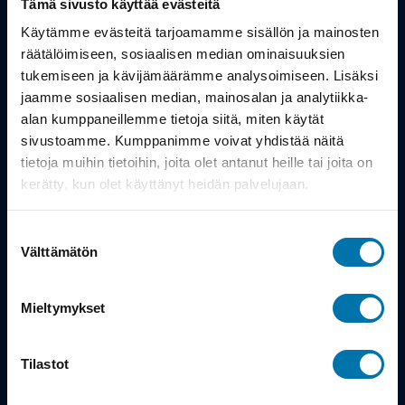
Tämä sivusto käyttää evästeitä
Työsuhdepyörä
Käytämme evästeitä tarjoamamme sisällön ja mainosten
räätälöimiseen, sosiaalisen median ominaisuuksien
tukemiseen ja kävijämäärämme analysoimiseen. Lisäksi
Info
jaamme sosiaalisen median, mainosalan ja analytiikka-
alan kumppaneillemme tietoja siitä, miten käytät
Toimitus
sivustoamme. Kumppanimme voivat yhdistää näitä
tietoja muihin tietoihin, joita olet antanut heille tai joita on
Takuu ja palautukset
kerätty, kun olet käyttänyt heidän palvelujaan.
Maksutavat
Suostumuksen
Vinkit ja osto-oppaat
Välttämätön
valinta
Meistä
Mieltymykset
Tarina
Tilastot