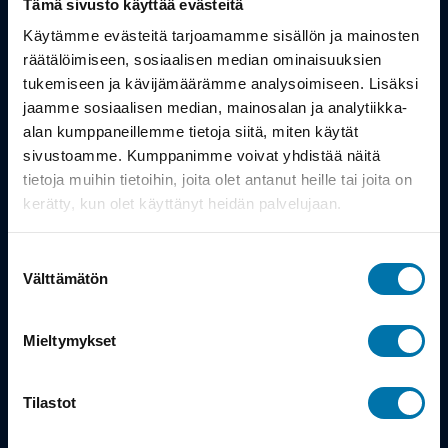
Tämä sivusto käyttää evästeitä
Työsuhdepyörä
Käytämme evästeitä tarjoamamme sisällön ja mainosten
räätälöimiseen, sosiaalisen median ominaisuuksien
tukemiseen ja kävijämäärämme analysoimiseen. Lisäksi
Info
jaamme sosiaalisen median, mainosalan ja analytiikka-
alan kumppaneillemme tietoja siitä, miten käytät
Toimitus
sivustoamme. Kumppanimme voivat yhdistää näitä
tietoja muihin tietoihin, joita olet antanut heille tai joita on
Takuu ja palautukset
kerätty, kun olet käyttänyt heidän palvelujaan.
Maksutavat
Suostumuksen
Vinkit ja osto-oppaat
Välttämätön
valinta
Meistä
Mieltymykset
Tarina
Tilastot