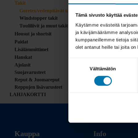
Takit
Goretex/vedenpitävät takit
Tämä sivusto käyttää eväste
Windstopper takit
Käytämme evästeitä tarjoama
Tuuliliivit ja muut takit
ja kävijämäärämme analysoim
Housut ja shortsit
kumppaneillemme tietoja siitä
Paidat
olet antanut heille tai joita o
Lisälämmittimet
Hanskat
Suostumuksen
Ajolasit
Välttämätön
valinta
Suojavarusteet
Reput & Juomareput
Reppujen lisävarusteet
LAHJAKORTTI
Kauppa
Info