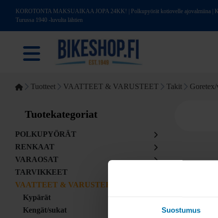
KOROTONTA MAKSUAIKAA JOPA 24KK! | Polkupyörät kotiovelle ajovalmiina | Kotim
Turussa 1940 -luvulta lähtien
Tuotteet
VAATTEET & VARUSTEET
Takit
Goretex/v
Tuotekategoriat
POLKUPYÖRÄT
RENKAAT
VARAOSAT
TARVIKKEET
VAATTEET & VARUSTEET
Kypärät
Suostumus
Kengät/sukat