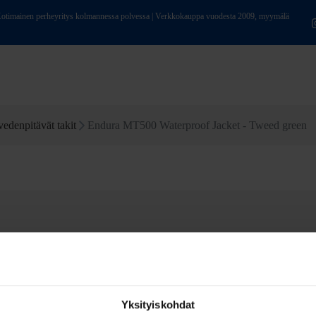
ainen perheyritys kolmannessa polvessa | Verkkokauppa vuodesta 2009, myymälä
edenpitävät takit
Endura MT500 Waterproof Jacket - Tweed green
Yksityiskohdat