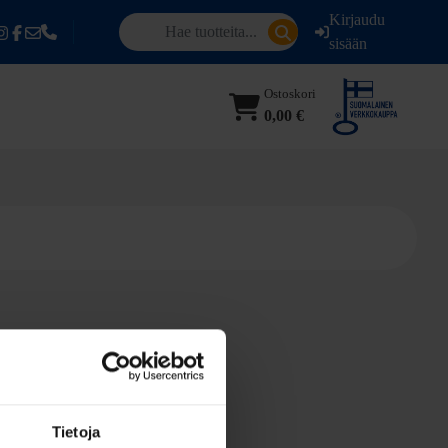
Kirjaudu
sisään
Ostoskori
0,00 €
Tietoja