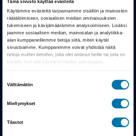
Tämä sivusto käyttää evästeitä
Työsuhdepyörä
Käytämme evästeitä tarjoamamme sisällön ja mainosten
räätälöimiseen, sosiaalisen median ominaisuuksien
tukemiseen ja kävijämäärämme analysoimiseen. Lisäksi
Info
jaamme sosiaalisen median, mainosalan ja analytiikka-
alan kumppaneillemme tietoja siitä, miten käytät
Toimitus
sivustoamme. Kumppanimme voivat yhdistää näitä
tietoja muihin tietoihin, joita olet antanut heille tai joita on
Takuu ja palautukset
kerätty, kun olet käyttänyt heidän palvelujaan.
Maksutavat
Suostumuksen
Vinkit ja osto-oppaat
Välttämätön
valinta
Meistä
Mieltymykset
Tarina
Tilastot