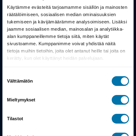
Työsuhdepyörä
Käytämme evästeitä tarjoamamme sisällön ja mainosten
räätälöimiseen, sosiaalisen median ominaisuuksien
Info
tukemiseen ja kävijämäärämme analysoimiseen. Lisäksi
jaamme sosiaalisen median, mainosalan ja analytiikka-
alan kumppaneillemme tietoja siitä, miten käytät
Toimitus
sivustoamme. Kumppanimme voivat yhdistää näitä
Takuu ja palautukset
tietoja muihin tietoihin, joita olet antanut heille tai joita on
kerätty, kun olet käyttänyt heidän palvelujaan.
Maksutavat
Suostumuksen
Vinkit ja osto-oppaat
Välttämätön
valinta
Meistä
Mieltymykset
Tarina
Tilastot