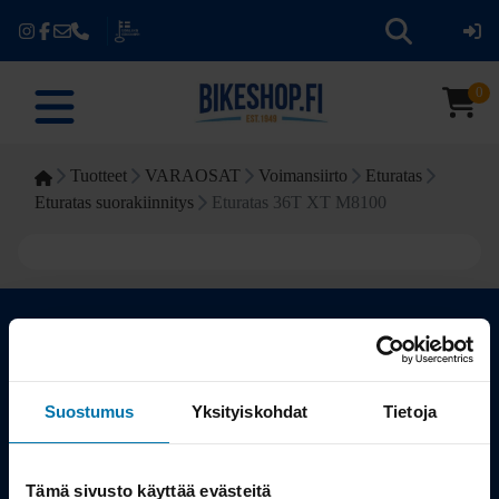
0
Tuotteet
VARAOSAT
Voimansiirto
Eturatas
Eturatas suorakiinnitys
Eturatas 36T XT M8100
Kauppa
Suostumus
Yksityiskohdat
Tietoja
Tuotteet
Tämä sivusto käyttää evästeitä