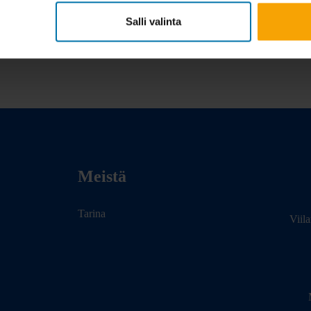
Salli valinta
Meistä
Tarina
Viil