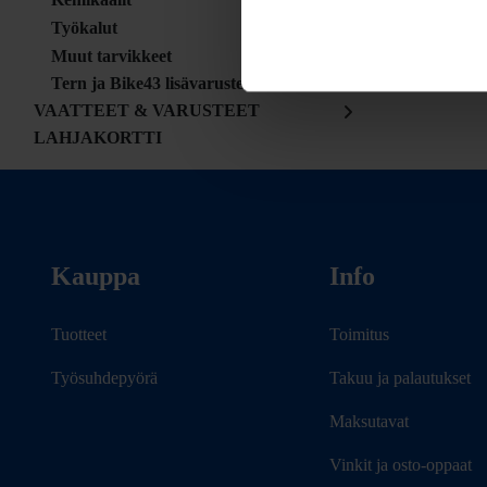
Työkalut
Muut tarvikkeet
Tern ja Bike43 lisävarusteet
VAATTEET & VARUSTEET
LAHJAKORTTI
Kauppa
Info
Tuotteet
Toimitus
Työsuhdepyörä
Takuu ja palautukset
Maksutavat
Vinkit ja osto-oppaat