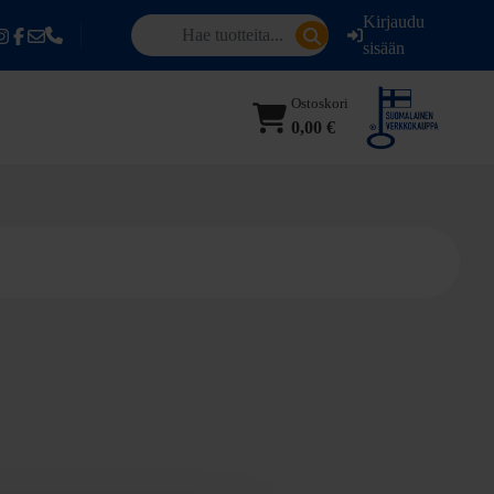
Kirjaudu
sisään
Ostoskori
0,00 €