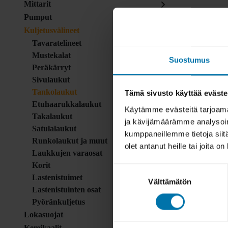
Mittarit
Pumput
Kuljetusvälineet
Tavaratelineet
Mustekalat
Suostumus
Peräkärryt
Sivulaukut
Tankolaukut
Tämä sivusto käyttää eväste
Etuhaarukkalaukut
Käytämme evästeitä tarjoama
Takalaukut
ja kävijämäärämme analysoim
Satulalaukut
kumppaneillemme tietoja siitä
Runkolaukut ja muut
olet antanut heille tai joita o
Laukkujen varaosat
Korit
Suostumuksen
Lastenistuimet
Välttämätön
valinta
Lastenistuinten osat
Pyöränkuljetus
Lokasuojat
Kemikaalit