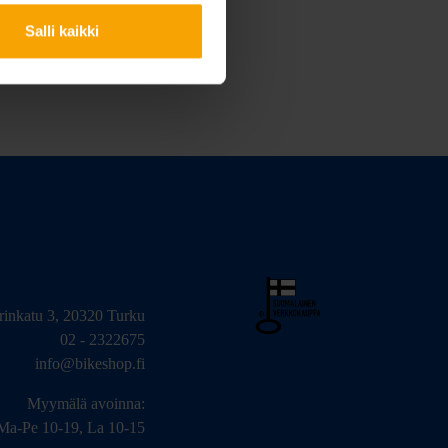
Salli kaikki
arinkatu 3, 20320 Turku
02 - 2322675
info@bikeshop.fi
Myymälä avoinna:
Ma-Pe 10-19, La 10-15