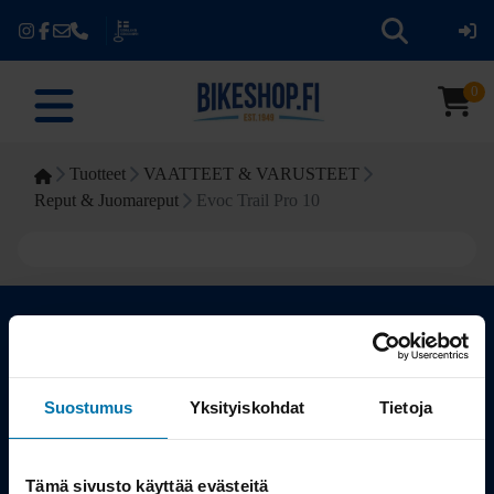
0
Tuotteet
VAATTEET & VARUSTEET
Reput & Juomareput
Evoc Trail Pro 10
Kauppa
Suostumus
Yksityiskohdat
Tietoja
Tuotteet
Tämä sivusto käyttää evästeitä