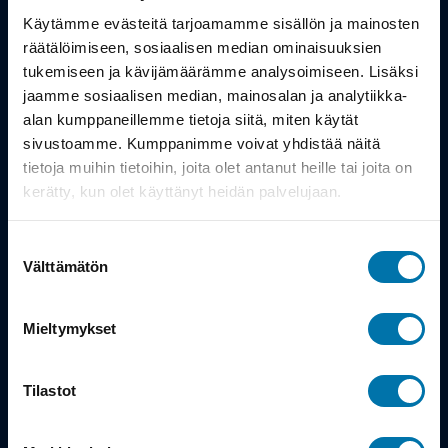
Työsuhdepyörä
Käytämme evästeitä tarjoamamme sisällön ja mainosten
räätälöimiseen, sosiaalisen median ominaisuuksien
Info
tukemiseen ja kävijämäärämme analysoimiseen. Lisäksi
jaamme sosiaalisen median, mainosalan ja analytiikka-
alan kumppaneillemme tietoja siitä, miten käytät
Toimitus
sivustoamme. Kumppanimme voivat yhdistää näitä
Takuu ja palautukset
tietoja muihin tietoihin, joita olet antanut heille tai joita on
kerätty, kun olet käyttänyt heidän palvelujaan.
Maksutavat
Suostumuksen
Vinkit ja osto-oppaat
Välttämätön
valinta
Meistä
Mieltymykset
Tarina
Tilastot