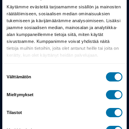
Työsuhdepyörä
Käytämme evästeitä tarjoamamme sisällön ja mainosten
räätälöimiseen, sosiaalisen median ominaisuuksien
Info
tukemiseen ja kävijämäärämme analysoimiseen. Lisäksi
jaamme sosiaalisen median, mainosalan ja analytiikka-
alan kumppaneillemme tietoja siitä, miten käytät
Toimitus
sivustoamme. Kumppanimme voivat yhdistää näitä
Takuu ja palautukset
tietoja muihin tietoihin, joita olet antanut heille tai joita on
kerätty, kun olet käyttänyt heidän palvelujaan.
Maksutavat
Suostumuksen
Vinkit ja osto-oppaat
Välttämätön
valinta
Meistä
Mieltymykset
Tarina
Tilastot