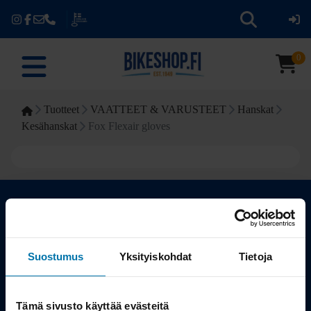
0
Tuotteet
VAATTEET & VARUSTEET
Hanskat
Kesähanskat
Fox Flexair gloves
Kauppa
Suostumus
Yksityiskohdat
Tietoja
Tuotteet
Tämä sivusto käyttää evästeitä