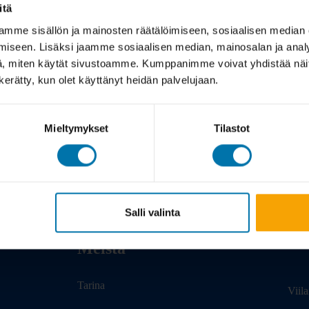
itä
mme sisällön ja mainosten räätälöimiseen, sosiaalisen median
iseen. Lisäksi jaamme sosiaalisen median, mainosalan ja analy
, miten käytät sivustoamme. Kumppanimme voivat yhdistää näitä t
n kerätty, kun olet käyttänyt heidän palvelujaan.
Mieltymykset
Tilastot
Salli valinta
Meistä
Tarina
Viil