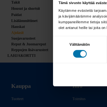
Takit
Tämä sivusto käyttää eväste
Housut ja shortsit
Käytämme evästeitä tarjoama
Paidat
ja kävijämäärämme analysoim
Lisälämmittimet
kumppaneillemme tietoja siitä
Hanskat
olet antanut heille tai joita o
Ajolasit
Suojavarusteet
Suostumuksen
Reput & Juomareput
Välttämätön
valinta
Reppujen lisävarusteet
LAHJAKORTTI
Kauppa
Info
Tuotteet
Toimitus