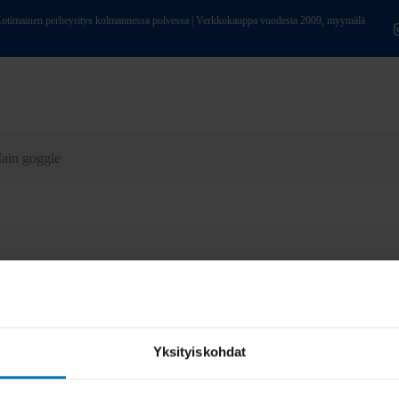
ainen perheyritys kolmannessa polvessa | Verkkokauppa vuodesta 2009, myymälä
ain goggle
Yksityiskohdat