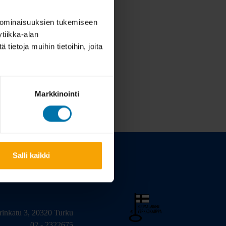
 ominaisuuksien tukemiseen
tiikka-alan
ietoja muihin tietoihin, joita
Markkinointi
Salli kaikki
arinkatu 3, 20320 Turku
02 - 2322675