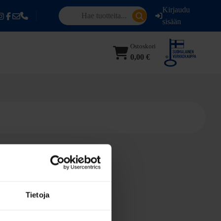
Kirjaudu
sisään
Ostoskori
0,00 €
Tietoja