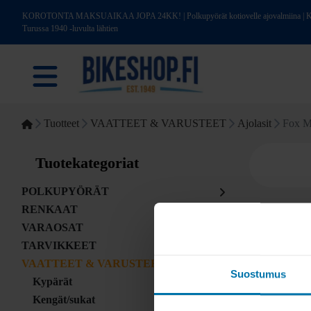
KOROTONTA MAKSUAIKAA JOPA 24KK! | Polkupyörät kotiovelle ajovalmiina | Kotim
Turussa 1940 -luvulta lähtien
Tuotteet
VAATTEET & VARUSTEET
Ajolasit
Fox M
Tuotekategoriat
POLKUPYÖRÄT
RENKAAT
VARAOSAT
TARVIKKEET
VAATTEET & VARUSTEET
Suostumus
Kypärät
Kengät/sukat