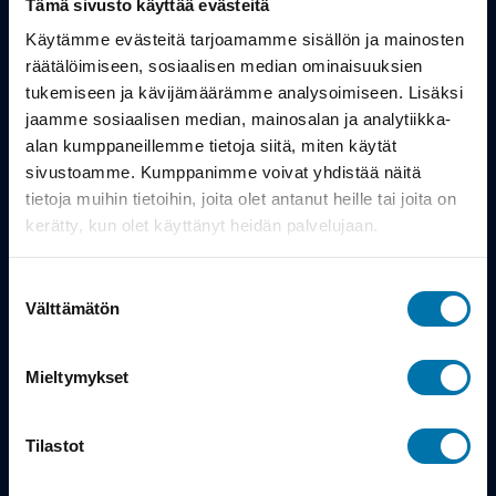
Tämä sivusto käyttää evästeitä
Työsuhdepyörä
Käytämme evästeitä tarjoamamme sisällön ja mainosten
räätälöimiseen, sosiaalisen median ominaisuuksien
tukemiseen ja kävijämäärämme analysoimiseen. Lisäksi
Info
jaamme sosiaalisen median, mainosalan ja analytiikka-
alan kumppaneillemme tietoja siitä, miten käytät
Toimitus
sivustoamme. Kumppanimme voivat yhdistää näitä
tietoja muihin tietoihin, joita olet antanut heille tai joita on
Takuu ja palautukset
kerätty, kun olet käyttänyt heidän palvelujaan.
Maksutavat
Suostumuksen
Vinkit ja osto-oppaat
Välttämätön
valinta
Meistä
Mieltymykset
Tarina
Tilastot