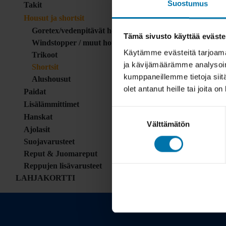
Suostumus
Takit
Housut ja shortsit
Goretex/vedenpitävät housut
Tämä sivusto käyttää eväste
Windstopper / muut housut
Käytämme evästeitä tarjoama
Trikoot
ja kävijämäärämme analysoim
Shortsit
kumppaneillemme tietoja siitä
Alushousut
olet antanut heille tai joita o
Paidat
Lisälämmittimet
Suostumuksen
Hanskat
Välttämätön
valinta
Ajolasit
Suojavarusteet
Reput & Juomareput
Reppujen lisävarusteet
LAHJAKORTTI