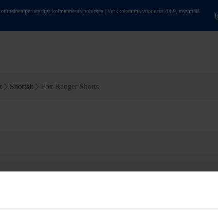
ainen perheyritys kolmannessa polvessa | Verkkokauppa vuodesta 2009, myymälä
t
Shortsit
Fox Ranger Shorts