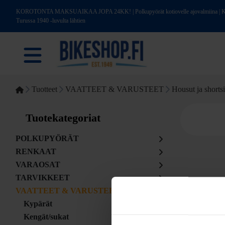
KOROTONTA MAKSUAIKAA JOPA 24KK! | Polkupyörät kotiovelle ajovalmiina | Kotim
Turussa 1940 -luvulta lähtien
Tuotteet
VAATTEET & VARUSTEET
Housut ja shortsi
Tuotekategoriat
POLKUPYÖRÄT
RENKAAT
VARAOSAT
TARVIKKEET
VAATTEET & VARUSTEET
Kypärät
Kengät/sukat