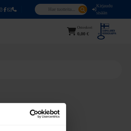
Kirjaudu
sisään
Ostoskori
0,00 €