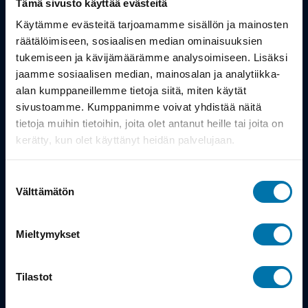
Tämä sivusto käyttää evästeitä
Työsuhdepyörä
Käytämme evästeitä tarjoamamme sisällön ja mainosten
räätälöimiseen, sosiaalisen median ominaisuuksien
tukemiseen ja kävijämäärämme analysoimiseen. Lisäksi
Info
jaamme sosiaalisen median, mainosalan ja analytiikka-
alan kumppaneillemme tietoja siitä, miten käytät
Toimitus
sivustoamme. Kumppanimme voivat yhdistää näitä
tietoja muihin tietoihin, joita olet antanut heille tai joita on
Takuu ja palautukset
kerätty, kun olet käyttänyt heidän palvelujaan.
Maksutavat
Suostumuksen
Vinkit ja osto-oppaat
Välttämätön
valinta
Meistä
Mieltymykset
Tarina
Tilastot