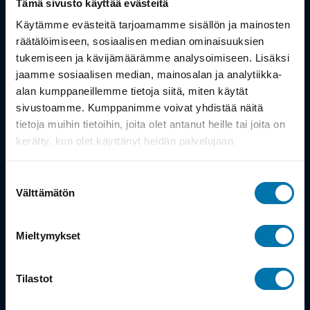
Tämä sivusto käyttää evästeitä
Työsuhdepyörä
Käytämme evästeitä tarjoamamme sisällön ja mainosten
räätälöimiseen, sosiaalisen median ominaisuuksien
tukemiseen ja kävijämäärämme analysoimiseen. Lisäksi
Info
jaamme sosiaalisen median, mainosalan ja analytiikka-
alan kumppaneillemme tietoja siitä, miten käytät
Toimitus
sivustoamme. Kumppanimme voivat yhdistää näitä
tietoja muihin tietoihin, joita olet antanut heille tai joita on
Takuu ja palautukset
kerätty, kun olet käyttänyt heidän palvelujaan.
Maksutavat
Suostumuksen
Vinkit ja osto-oppaat
Välttämätön
valinta
Meistä
Mieltymykset
Tarina
Tilastot