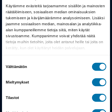
Työsuhdepyörä
Käytämme evästeitä tarjoamamme sisällön ja mainosten
räätälöimiseen, sosiaalisen median ominaisuuksien
Info
tukemiseen ja kävijämäärämme analysoimiseen. Lisäksi
jaamme sosiaalisen median, mainosalan ja analytiikka-
alan kumppaneillemme tietoja siitä, miten käytät
Toimitus
sivustoamme. Kumppanimme voivat yhdistää näitä
Takuu ja palautukset
tietoja muihin tietoihin, joita olet antanut heille tai joita on
kerätty, kun olet käyttänyt heidän palvelujaan.
Maksutavat
Suostumuksen
Vinkit ja osto-oppaat
Välttämätön
valinta
Meistä
Mieltymykset
Tarina
Tilastot