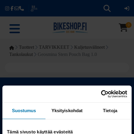
0
Tuotteet
TARVIKKEET
Kuljetusvälineet
Tankolaukut
Geosmina Stem Pouch Bag 1.0
Kauppa
Suostumus
Yksityiskohdat
Tietoja
Tuotteet
Tämä sivusto käyttää evästeitä