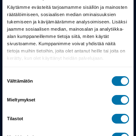
Työsuhdepyörä
Käytämme evästeitä tarjoamamme sisällön ja mainosten
räätälöimiseen, sosiaalisen median ominaisuuksien
Info
tukemiseen ja kävijämäärämme analysoimiseen. Lisäksi
jaamme sosiaalisen median, mainosalan ja analytiikka-
alan kumppaneillemme tietoja siitä, miten käytät
Toimitus
sivustoamme. Kumppanimme voivat yhdistää näitä
Takuu ja palautukset
tietoja muihin tietoihin, joita olet antanut heille tai joita on
kerätty, kun olet käyttänyt heidän palvelujaan.
Maksutavat
Suostumuksen
Vinkit ja osto-oppaat
Välttämätön
valinta
Meistä
Mieltymykset
Tarina
Tilastot