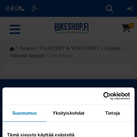
0
Tuotteet
VAATTEET & VARUSTEET
Kypärät
Allround -kypärät
Giro Verona
Kauppa
Suostumus
Yksityiskohdat
Tietoja
Tuotteet
Tämä sivusto käyttää evästeitä