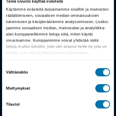
Tämä sivusto käyttää evästeitä
Työsuhdepyörä
Käytämme evästeitä tarjoamamme sisällön ja mainosten
räätälöimiseen, sosiaalisen median ominaisuuksien
tukemiseen ja kävijämäärämme analysoimiseen. Lisäksi
Info
jaamme sosiaalisen median, mainosalan ja analytiikka-
alan kumppaneillemme tietoja siitä, miten käytät
Toimitus
sivustoamme. Kumppanimme voivat yhdistää näitä
tietoja muihin tietoihin, joita olet antanut heille tai joita on
Takuu ja palautukset
kerätty, kun olet käyttänyt heidän palvelujaan.
Maksutavat
Suostumuksen
Vinkit ja osto-oppaat
Välttämätön
valinta
Meistä
Mieltymykset
Tarina
Tilastot