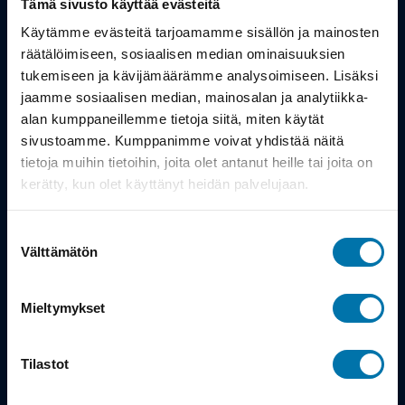
Tämä sivusto käyttää evästeitä
Työsuhdepyörä
Käytämme evästeitä tarjoamamme sisällön ja mainosten
räätälöimiseen, sosiaalisen median ominaisuuksien
tukemiseen ja kävijämäärämme analysoimiseen. Lisäksi
Info
jaamme sosiaalisen median, mainosalan ja analytiikka-
alan kumppaneillemme tietoja siitä, miten käytät
Toimitus
sivustoamme. Kumppanimme voivat yhdistää näitä
tietoja muihin tietoihin, joita olet antanut heille tai joita on
Takuu ja palautukset
kerätty, kun olet käyttänyt heidän palvelujaan.
Maksutavat
Suostumuksen
Vinkit ja osto-oppaat
Välttämätön
valinta
Meistä
Mieltymykset
Tarina
Tilastot