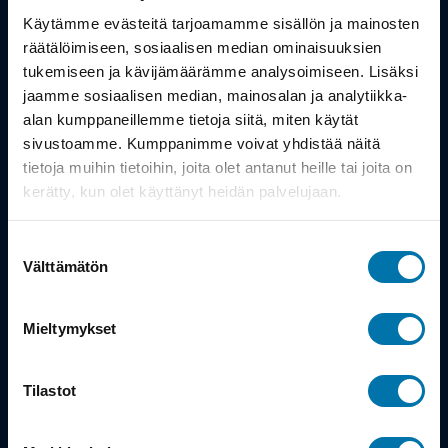
Työsuhdepyörä
Käytämme evästeitä tarjoamamme sisällön ja mainosten
räätälöimiseen, sosiaalisen median ominaisuuksien
Info
tukemiseen ja kävijämäärämme analysoimiseen. Lisäksi
jaamme sosiaalisen median, mainosalan ja analytiikka-
alan kumppaneillemme tietoja siitä, miten käytät
Toimitus
sivustoamme. Kumppanimme voivat yhdistää näitä
Takuu ja palautukset
tietoja muihin tietoihin, joita olet antanut heille tai joita on
kerätty, kun olet käyttänyt heidän palvelujaan.
Maksutavat
Suostumuksen
Vinkit ja osto-oppaat
Välttämätön
valinta
Meistä
Mieltymykset
Tarina
Tilastot