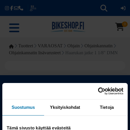
0
Tuotteet
VARAOSAT
Ohjain
Ohjainkannatin
Ohjainkannatin lisävarusteet
Haarukan jatke 1 1/8" DMN
Kauppa
Suostumus
Yksityiskohdat
Tietoja
Tuotteet
Tämä sivusto käyttää evästeitä