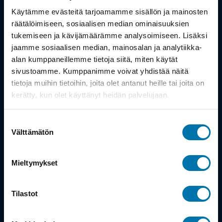
Työsuhdepyörä
Käytämme evästeitä tarjoamamme sisällön ja mainosten
räätälöimiseen, sosiaalisen median ominaisuuksien
Info
tukemiseen ja kävijämäärämme analysoimiseen. Lisäksi
jaamme sosiaalisen median, mainosalan ja analytiikka-
alan kumppaneillemme tietoja siitä, miten käytät
Toimitus
sivustoamme. Kumppanimme voivat yhdistää näitä
Takuu ja palautukset
tietoja muihin tietoihin, joita olet antanut heille tai joita on
kerätty, kun olet käyttänyt heidän palvelujaan.
Maksutavat
Suostumuksen
Vinkit ja osto-oppaat
Välttämätön
valinta
Meistä
Mieltymykset
Tarina
Tilastot