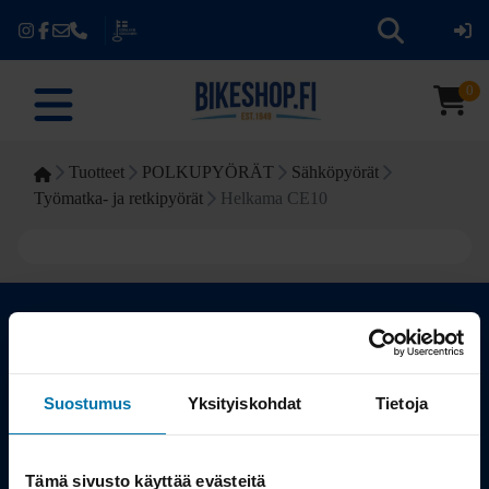
0
Tuotteet
POLKUPYÖRÄT
Sähköpyörät
Työmatka- ja retkipyörät
Helkama CE10
Kauppa
Suostumus
Yksityiskohdat
Tietoja
Tuotteet
Tämä sivusto käyttää evästeitä