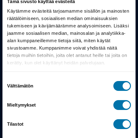
Tämä sivusto käyttää evästeitä
Työsuhdepyörä
Käytämme evästeitä tarjoamamme sisällön ja mainosten
räätälöimiseen, sosiaalisen median ominaisuuksien
tukemiseen ja kävijämäärämme analysoimiseen. Lisäksi
Info
jaamme sosiaalisen median, mainosalan ja analytiikka-
alan kumppaneillemme tietoja siitä, miten käytät
Toimitus
sivustoamme. Kumppanimme voivat yhdistää näitä
tietoja muihin tietoihin, joita olet antanut heille tai joita on
Takuu ja palautukset
kerätty, kun olet käyttänyt heidän palvelujaan.
Maksutavat
Suostumuksen
Vinkit ja osto-oppaat
Välttämätön
valinta
Meistä
Mieltymykset
Tarina
Tilastot