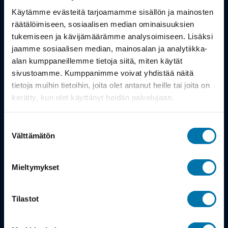
Työsuhdepyörä
Käytämme evästeitä tarjoamamme sisällön ja mainosten
räätälöimiseen, sosiaalisen median ominaisuuksien
Info
tukemiseen ja kävijämäärämme analysoimiseen. Lisäksi
jaamme sosiaalisen median, mainosalan ja analytiikka-
alan kumppaneillemme tietoja siitä, miten käytät
Toimitus
sivustoamme. Kumppanimme voivat yhdistää näitä
Takuu ja palautukset
tietoja muihin tietoihin, joita olet antanut heille tai joita on
kerätty, kun olet käyttänyt heidän palvelujaan.
Maksutavat
Suostumuksen
Vinkit ja osto-oppaat
Välttämätön
valinta
Meistä
Mieltymykset
Tarina
Tilastot