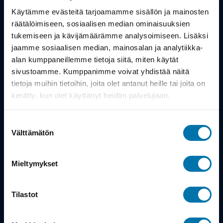
Työsuhdepyörä
Käytämme evästeitä tarjoamamme sisällön ja mainosten
räätälöimiseen, sosiaalisen median ominaisuuksien
Info
tukemiseen ja kävijämäärämme analysoimiseen. Lisäksi
jaamme sosiaalisen median, mainosalan ja analytiikka-
alan kumppaneillemme tietoja siitä, miten käytät
Toimitus
sivustoamme. Kumppanimme voivat yhdistää näitä
Takuu ja palautukset
tietoja muihin tietoihin, joita olet antanut heille tai joita on
kerätty, kun olet käyttänyt heidän palvelujaan.
Maksutavat
Suostumuksen
Vinkit ja osto-oppaat
Välttämätön
valinta
Meistä
Mieltymykset
Tarina
Tilastot