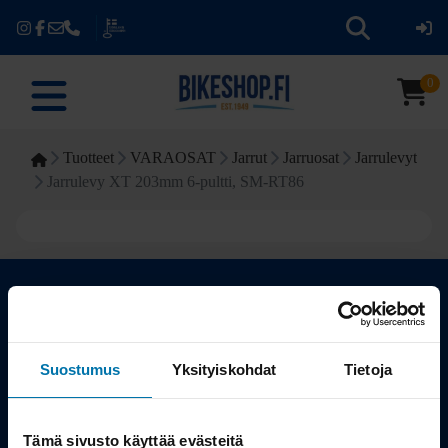
0
Tuotteet
VARAOSAT
Jarrut
Jarruosat
Jarrulevyt
Jarrulevy XT 203mm 6-pultti, SM-RT86
Kauppa
Suostumus
Yksityiskohdat
Tietoja
Tuotteet
Tämä sivusto käyttää evästeitä