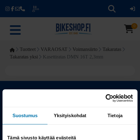
0
Tuotteet
VARAOSAT
Voimansiirto
Takaratas
Takaratas yksi
Kasettiratas DMN 16T 2,3mm
Kauppa
Suostumus
Yksityiskohdat
Tietoja
Tuotteet
Tämä sivusto käyttää evästeitä