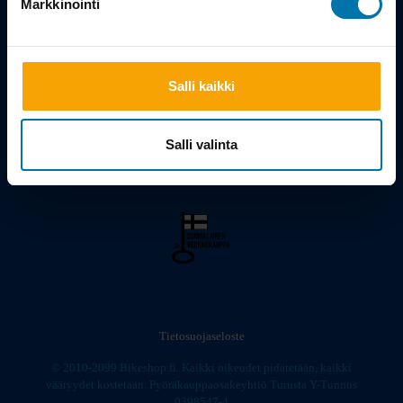
Markkinointi
Viilarinkatu 3, 20320 Turku
02 - 2322675
Salli kaikki
info@bikeshop.fi
Myymälä avoinna:
Salli valinta
Ma-Pe 10-19, La 10-15
Tietosuojaseloste
© 2010-2099 Bikeshop.fi. Kaikki oikeudet pidätetään, kaikki
vääryydet kostetaan. Pyöräkauppaosakeyhtiö Turusta Y-Tunnus
0398547-4