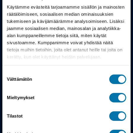
Työsuhdepyörä
Käytämme evästeitä tarjoamamme sisällön ja mainosten
räätälöimiseen, sosiaalisen median ominaisuuksien
Info
tukemiseen ja kävijämäärämme analysoimiseen. Lisäksi
jaamme sosiaalisen median, mainosalan ja analytiikka-
alan kumppaneillemme tietoja siitä, miten käytät
Toimitus
sivustoamme. Kumppanimme voivat yhdistää näitä
Takuu ja palautukset
tietoja muihin tietoihin, joita olet antanut heille tai joita on
kerätty, kun olet käyttänyt heidän palvelujaan.
Maksutavat
Suostumuksen
Vinkit ja osto-oppaat
Välttämätön
valinta
Meistä
Mieltymykset
Tarina
Tilastot