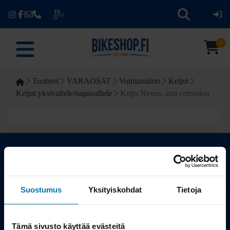
0
Tuotteet
VARAOSAT
Voimansiirto
Ketjut
Ketjut yksivaihde/napavaihde
Ketju Nexus, anti corrosion
Kauppa
Suostumus
Yksityiskohdat
Tietoja
Tuotteet
Tämä sivusto käyttää evästeitä