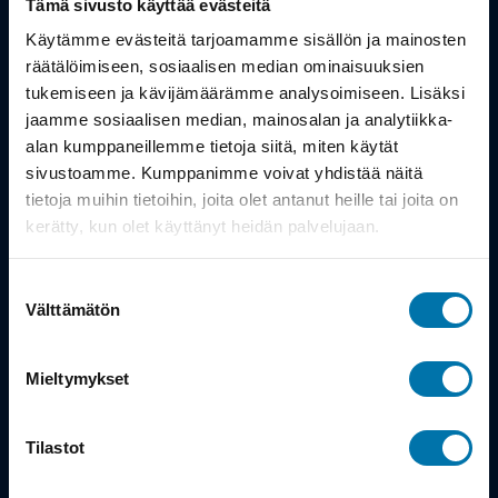
Tämä sivusto käyttää evästeitä
Työsuhdepyörä
Käytämme evästeitä tarjoamamme sisällön ja mainosten
räätälöimiseen, sosiaalisen median ominaisuuksien
tukemiseen ja kävijämäärämme analysoimiseen. Lisäksi
Info
jaamme sosiaalisen median, mainosalan ja analytiikka-
alan kumppaneillemme tietoja siitä, miten käytät
Toimitus
sivustoamme. Kumppanimme voivat yhdistää näitä
tietoja muihin tietoihin, joita olet antanut heille tai joita on
Takuu ja palautukset
kerätty, kun olet käyttänyt heidän palvelujaan.
Maksutavat
Suostumuksen
Vinkit ja osto-oppaat
Välttämätön
valinta
Meistä
Mieltymykset
Tarina
Tilastot