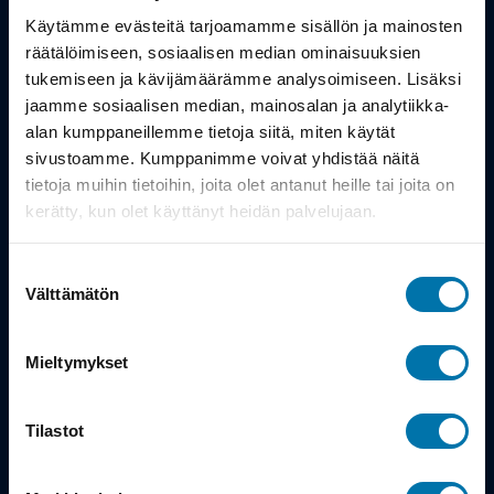
Työsuhdepyörä
Käytämme evästeitä tarjoamamme sisällön ja mainosten
räätälöimiseen, sosiaalisen median ominaisuuksien
Info
tukemiseen ja kävijämäärämme analysoimiseen. Lisäksi
jaamme sosiaalisen median, mainosalan ja analytiikka-
alan kumppaneillemme tietoja siitä, miten käytät
Toimitus
sivustoamme. Kumppanimme voivat yhdistää näitä
Takuu ja palautukset
tietoja muihin tietoihin, joita olet antanut heille tai joita on
kerätty, kun olet käyttänyt heidän palvelujaan.
Maksutavat
Suostumuksen
Vinkit ja osto-oppaat
Välttämätön
valinta
Meistä
Mieltymykset
Tarina
Tilastot