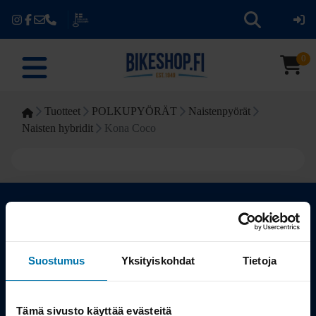
0
Tuotteet
POLKUPYÖRÄT
Naistenpyörät
Naisten hybridit
Kona Coco
Kauppa
Suostumus
Yksityiskohdat
Tietoja
Tuotteet
Tämä sivusto käyttää evästeitä