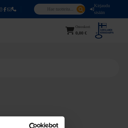
Kirjaudu
sisään
Ostoskori
0,00 €