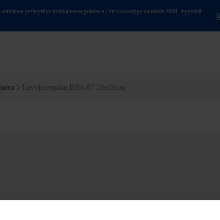
ainen perheyritys kolmannessa polvessa | Verkkokauppa vuodesta 2009, myymälä
jarru
Levyjarrupalat BBS-67 DiscStop