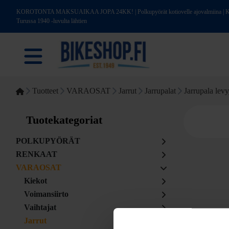
KOROTONTA MAKSUAIKAA JOPA 24KK! | Polkupyörät kotiovelle ajovalmiina | Kotim
Turussa 1940 -luvulta lähtien
Tuotteet
VARAOSAT
Jarrut
Jarrupalat
Jarrupala levy
Tuotekategoriat
POLKUPYÖRÄT
RENKAAT
VARAOSAT
Kiekot
Voimansiirto
Vaihtajat
Jarrut