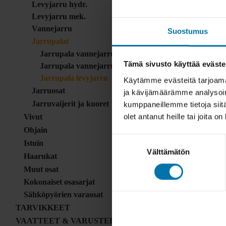
Levyjarru hydr.
Levyjarru mek.
Vannejarru
Suostumus
Jarrupalat
Jarrupala vannejarru kierre
Tämä sivusto käyttää eväste
Jarrupala vannejarru tappi
Jarrupala levyjarru
Käytämme evästeitä tarjoama
Jarruosat
ja kävijämäärämme analysoim
Jarruvaijerit ja kuoret
kumppaneillemme tietoja siitä
olet antanut heille tai joita o
Vivut
Ohjain
Suostumuksen
Istuin
Välttämätön
valinta
Haarukat
Muut osat
Kokonaiset osasarjat
Sähköpyörien varaosat
TARVIKKEET
VAATTEET & VARUSTEET