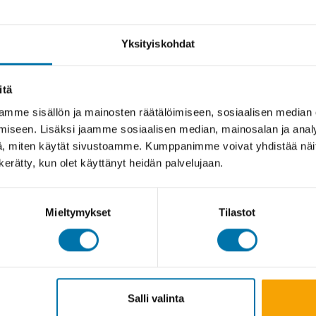
Yksityiskohdat
itä
mme sisällön ja mainosten räätälöimiseen, sosiaalisen median
iseen. Lisäksi jaamme sosiaalisen median, mainosalan ja analy
, miten käytät sivustoamme. Kumppanimme voivat yhdistää näitä t
n kerätty, kun olet käyttänyt heidän palvelujaan.
Mieltymykset
Tilastot
Salli valinta