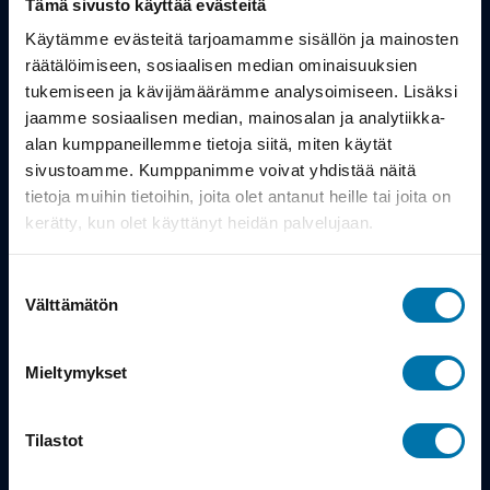
Tämä sivusto käyttää evästeitä
Työsuhdepyörä
Käytämme evästeitä tarjoamamme sisällön ja mainosten
räätälöimiseen, sosiaalisen median ominaisuuksien
tukemiseen ja kävijämäärämme analysoimiseen. Lisäksi
Info
jaamme sosiaalisen median, mainosalan ja analytiikka-
alan kumppaneillemme tietoja siitä, miten käytät
Toimitus
sivustoamme. Kumppanimme voivat yhdistää näitä
tietoja muihin tietoihin, joita olet antanut heille tai joita on
Takuu ja palautukset
kerätty, kun olet käyttänyt heidän palvelujaan.
Maksutavat
Suostumuksen
Vinkit ja osto-oppaat
Välttämätön
valinta
Meistä
Mieltymykset
Tarina
Tilastot