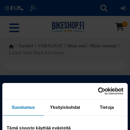
0
Tuotteet
VARAOSAT
Muut osat
Muut varaosat
Lizard Skins Patch Kit Glossy
Kauppa
Suostumus
Yksityiskohdat
Tietoja
Tuotteet
Tämä sivusto käyttää evästeitä