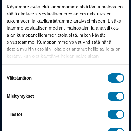
Työsuhdepyörä
Käytämme evästeitä tarjoamamme sisällön ja mainosten
räätälöimiseen, sosiaalisen median ominaisuuksien
Info
tukemiseen ja kävijämäärämme analysoimiseen. Lisäksi
jaamme sosiaalisen median, mainosalan ja analytiikka-
alan kumppaneillemme tietoja siitä, miten käytät
Toimitus
sivustoamme. Kumppanimme voivat yhdistää näitä
Takuu ja palautukset
tietoja muihin tietoihin, joita olet antanut heille tai joita on
kerätty, kun olet käyttänyt heidän palvelujaan.
Maksutavat
Suostumuksen
Vinkit ja osto-oppaat
Välttämätön
valinta
Meistä
Mieltymykset
Tarina
Tilastot