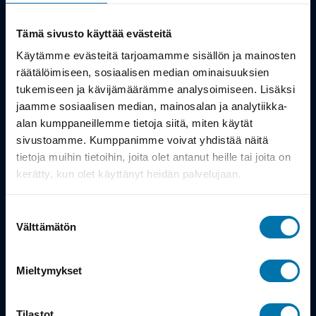
Kauppa
Tämä sivusto käyttää evästeitä
Tuotteet
Käytämme evästeitä tarjoamamme sisällön ja mainosten
räätälöimiseen, sosiaalisen median ominaisuuksien
Työsuhdepyörä
tukemiseen ja kävijämäärämme analysoimiseen. Lisäksi
jaamme sosiaalisen median, mainosalan ja analytiikka-
alan kumppaneillemme tietoja siitä, miten käytät
Info
sivustoamme. Kumppanimme voivat yhdistää näitä
tietoja muihin tietoihin, joita olet antanut heille tai joita on
Toimitus
kerätty, kun olet käyttänyt heidän palvelujaan.
Takuu ja palautukset
Suostumuksen
Maksutavat
Välttämätön
valinta
Vinkit ja osto-oppaat
Mieltymykset
Meistä
Tilastot