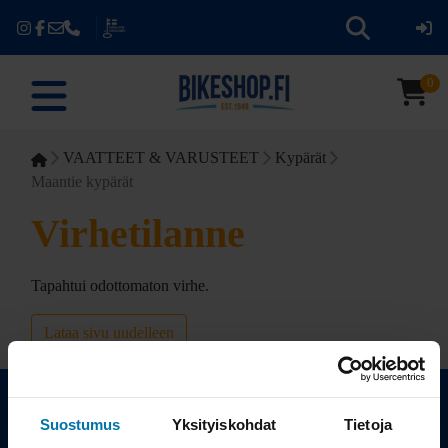
0
VAATTEET & VARUSTEET
Kypärät
Maantie kypärät
Virhetilanne
Tapahtui odottomaton virhe.
Lataa sivu uudelleen
Suostumus
Yksityiskohdat
Tietoja