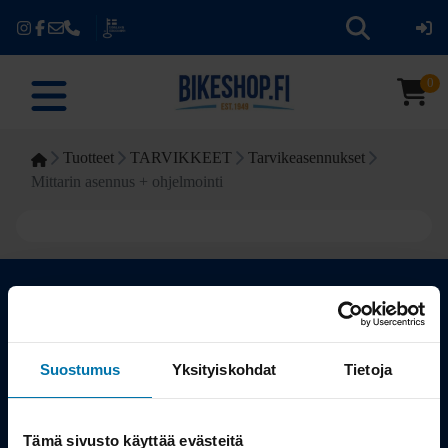
0
Tuotteet
TARVIKKEET
Tarvikeasennukset
Mittarin asennus + ohjelmointi
Kauppa
Suostumus
Yksityiskohdat
Tietoja
Tuotteet
Tämä sivusto käyttää evästeitä