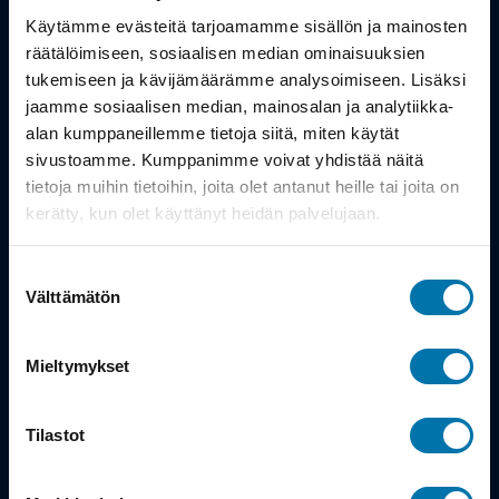
Työsuhdepyörä
Käytämme evästeitä tarjoamamme sisällön ja mainosten
räätälöimiseen, sosiaalisen median ominaisuuksien
Info
tukemiseen ja kävijämäärämme analysoimiseen. Lisäksi
jaamme sosiaalisen median, mainosalan ja analytiikka-
alan kumppaneillemme tietoja siitä, miten käytät
Toimitus
sivustoamme. Kumppanimme voivat yhdistää näitä
Takuu ja palautukset
tietoja muihin tietoihin, joita olet antanut heille tai joita on
kerätty, kun olet käyttänyt heidän palvelujaan.
Maksutavat
Suostumuksen
Vinkit ja osto-oppaat
Välttämätön
valinta
Meistä
Mieltymykset
Tarina
Tilastot