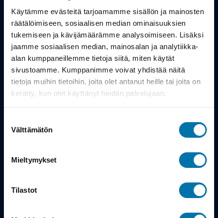
Työsuhdepyörä
Käytämme evästeitä tarjoamamme sisällön ja mainosten
räätälöimiseen, sosiaalisen median ominaisuuksien
Info
tukemiseen ja kävijämäärämme analysoimiseen. Lisäksi
jaamme sosiaalisen median, mainosalan ja analytiikka-
alan kumppaneillemme tietoja siitä, miten käytät
Toimitus
sivustoamme. Kumppanimme voivat yhdistää näitä
Takuu ja palautukset
tietoja muihin tietoihin, joita olet antanut heille tai joita on
kerätty, kun olet käyttänyt heidän palvelujaan.
Maksutavat
Suostumuksen
Vinkit ja osto-oppaat
Välttämätön
valinta
Meistä
Mieltymykset
Tarina
Tilastot