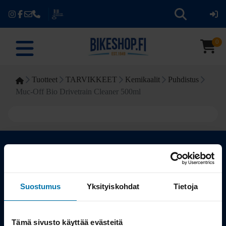
0
Tuotteet
TARVIKKEET
Kemikaalit
Puhdistus
Muc-Off Bio Drivetrain Cleaner 500ml
Kauppa
Suostumus
Yksityiskohdat
Tietoja
Tuotteet
Tämä sivusto käyttää evästeitä