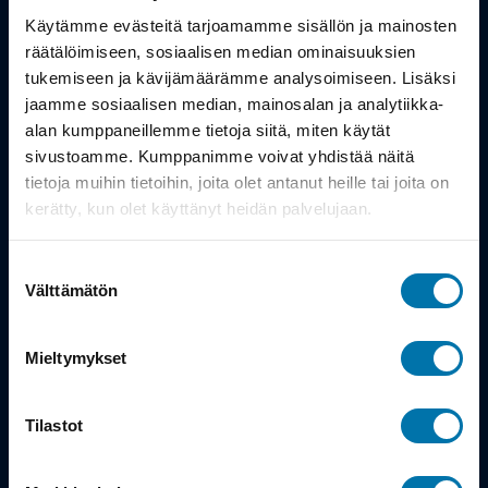
Työsuhdepyörä
Käytämme evästeitä tarjoamamme sisällön ja mainosten
räätälöimiseen, sosiaalisen median ominaisuuksien
Info
tukemiseen ja kävijämäärämme analysoimiseen. Lisäksi
jaamme sosiaalisen median, mainosalan ja analytiikka-
alan kumppaneillemme tietoja siitä, miten käytät
Toimitus
sivustoamme. Kumppanimme voivat yhdistää näitä
Takuu ja palautukset
tietoja muihin tietoihin, joita olet antanut heille tai joita on
kerätty, kun olet käyttänyt heidän palvelujaan.
Maksutavat
Suostumuksen
Vinkit ja osto-oppaat
Välttämätön
valinta
Meistä
Mieltymykset
Tarina
Tilastot