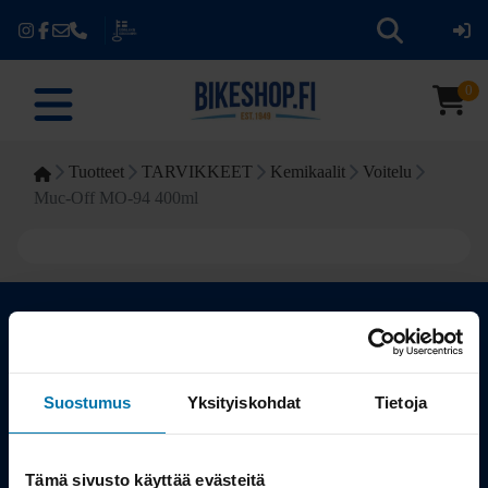
0
Tuotteet
TARVIKKEET
Kemikaalit
Voitelu
Muc-Off MO-94 400ml
Kauppa
Suostumus
Yksityiskohdat
Tietoja
Tuotteet
Tämä sivusto käyttää evästeitä