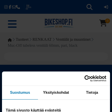
0
Tuotteet
RENKAAT
Venttiilit ja muuntimet
Muc-Off tubeless venttiili 60mm, pari, black
Kauppa
Suostumus
Yksityiskohdat
Tietoja
Tuotteet
Tämä sivusto käyttää evästeitä