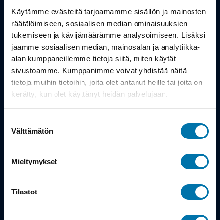
Työsuhdepyörä
Käytämme evästeitä tarjoamamme sisällön ja mainosten
räätälöimiseen, sosiaalisen median ominaisuuksien
Info
tukemiseen ja kävijämäärämme analysoimiseen. Lisäksi
jaamme sosiaalisen median, mainosalan ja analytiikka-
alan kumppaneillemme tietoja siitä, miten käytät
Toimitus
sivustoamme. Kumppanimme voivat yhdistää näitä
Takuu ja palautukset
tietoja muihin tietoihin, joita olet antanut heille tai joita on
kerätty, kun olet käyttänyt heidän palvelujaan.
Maksutavat
Suostumuksen
Vinkit ja osto-oppaat
Välttämätön
valinta
Meistä
Mieltymykset
Tarina
Tilastot