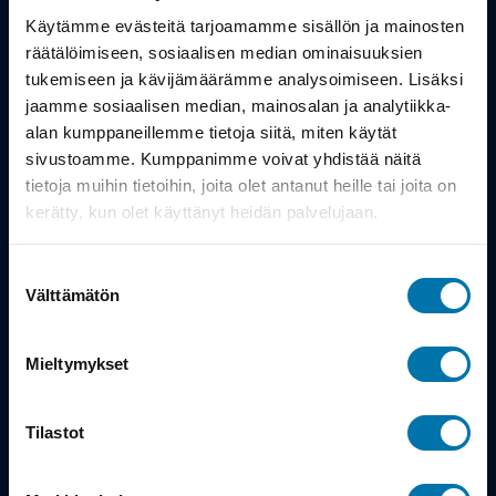
Työsuhdepyörä
Käytämme evästeitä tarjoamamme sisällön ja mainosten
räätälöimiseen, sosiaalisen median ominaisuuksien
Info
tukemiseen ja kävijämäärämme analysoimiseen. Lisäksi
jaamme sosiaalisen median, mainosalan ja analytiikka-
alan kumppaneillemme tietoja siitä, miten käytät
Toimitus
sivustoamme. Kumppanimme voivat yhdistää näitä
Takuu ja palautukset
tietoja muihin tietoihin, joita olet antanut heille tai joita on
kerätty, kun olet käyttänyt heidän palvelujaan.
Maksutavat
Suostumuksen
Vinkit ja osto-oppaat
Välttämätön
valinta
Meistä
Mieltymykset
Tarina
Tilastot