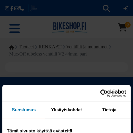
0
Tuotteet
RENKAAT
Venttiilit ja muuntimet
Muc-Off tubeless venttiili V2 44mm, pari
Kauppa
Suostumus
Yksityiskohdat
Tietoja
Tuotteet
Tämä sivusto käyttää evästeitä