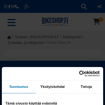
0
Tuotteet
POLKUPYÖRÄT
Sähköpyörät
Työmatka- ja retkipyörät
Orbea Diem 30
Kauppa
Suostumus
Yksityiskohdat
Tietoja
Tuotteet
Tämä sivusto käyttää evästeitä