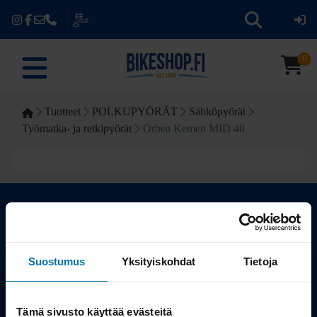
0
Tuotteet
POLKUPYÖRÄT
Sähköpyörät
Työmatka- ja retkipyörät
Orbea Kemen MID 40
Kauppa
Suostumus
Yksityiskohdat
Tietoja
Tuotteet
Tämä sivusto käyttää evästeitä