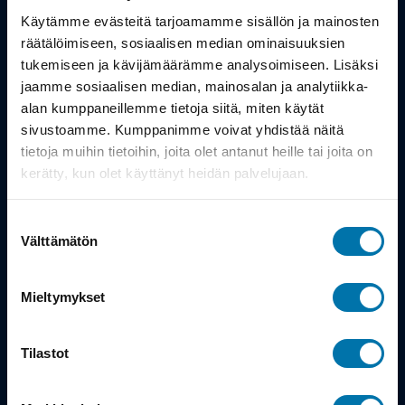
Työsuhdepyörä
Käytämme evästeitä tarjoamamme sisällön ja mainosten
räätälöimiseen, sosiaalisen median ominaisuuksien
Info
tukemiseen ja kävijämäärämme analysoimiseen. Lisäksi
jaamme sosiaalisen median, mainosalan ja analytiikka-
alan kumppaneillemme tietoja siitä, miten käytät
Toimitus
sivustoamme. Kumppanimme voivat yhdistää näitä
Takuu ja palautukset
tietoja muihin tietoihin, joita olet antanut heille tai joita on
kerätty, kun olet käyttänyt heidän palvelujaan.
Maksutavat
Suostumuksen
Vinkit ja osto-oppaat
Välttämätön
valinta
Meistä
Mieltymykset
Tarina
Tilastot