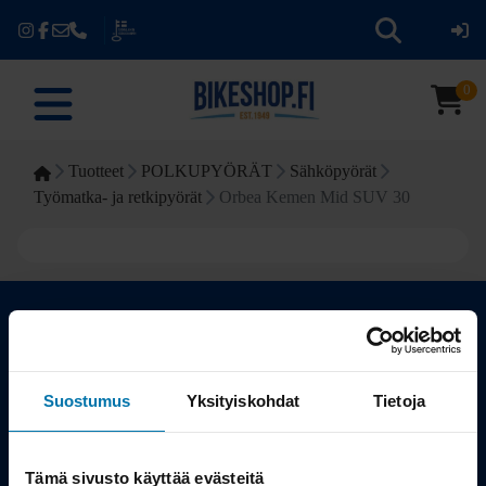
0
Tuotteet
POLKUPYÖRÄT
Sähköpyörät
Työmatka- ja retkipyörät
Orbea Kemen Mid SUV 30
Kauppa
Suostumus
Yksityiskohdat
Tietoja
Tuotteet
Tämä sivusto käyttää evästeitä