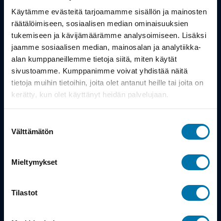
Työsuhdepyörä
Käytämme evästeitä tarjoamamme sisällön ja mainosten
räätälöimiseen, sosiaalisen median ominaisuuksien
Info
tukemiseen ja kävijämäärämme analysoimiseen. Lisäksi
jaamme sosiaalisen median, mainosalan ja analytiikka-
alan kumppaneillemme tietoja siitä, miten käytät
Toimitus
sivustoamme. Kumppanimme voivat yhdistää näitä
Takuu ja palautukset
tietoja muihin tietoihin, joita olet antanut heille tai joita on
kerätty, kun olet käyttänyt heidän palvelujaan.
Maksutavat
Suostumuksen
Vinkit ja osto-oppaat
Välttämätön
valinta
Meistä
Mieltymykset
Tarina
Tilastot