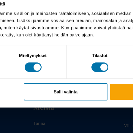
itä
mme sisällön ja mainosten räätälöimiseen, sosiaalisen median
iseen. Lisäksi jaamme sosiaalisen median, mainosalan ja analy
, miten käytät sivustoamme. Kumppanimme voivat yhdistää näitä t
n kerätty, kun olet käyttänyt heidän palvelujaan.
Mieltymykset
Tilastot
Salli valinta
Meistä
Tarina
Viil