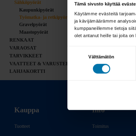
Sähköpyörät
Tämä sivusto käyttää eväste
Kaupunkipyörät
Käytämme evästeitä tarjoama
Työmatka- ja retkipyörät
ja kävijämäärämme analysoim
Gravelpyörät
kumppaneillemme tietoja siitä
Maastopyörät
olet antanut heille tai joita o
RENKAAT
VARAOSAT
Suostumuksen
TARVIKKEET
Välttämätön
valinta
VAATTEET & VARUSTEET
LAHJAKORTTI
Kauppa
Info
Tuotteet
Toimitus