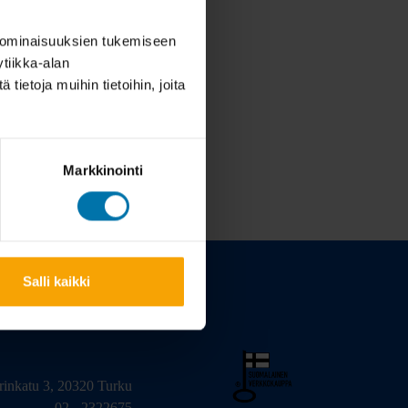
 ominaisuuksien tukemiseen
tiikka-alan
ietoja muihin tietoihin, joita
Markkinointi
Salli kaikki
arinkatu 3, 20320 Turku
02 - 2322675