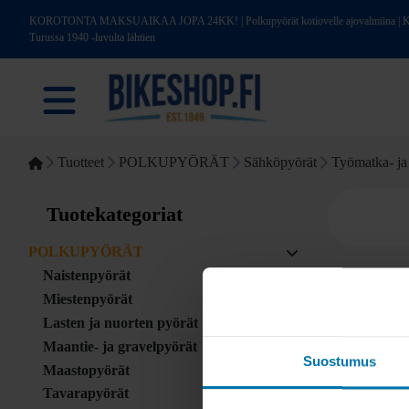
KOROTONTA MAKSUAIKAA JOPA 24KK! | Polkupyörät kotiovelle ajovalmiina | Kotim
Turussa 1940 -luvulta lähtien
Tuotteet
POLKUPYÖRÄT
Sähköpyörät
Työmatka- ja 
Tuotekategoriat
POLKUPYÖRÄT
Naistenpyörät
Miestenpyörät
Lasten ja nuorten pyörät
Maantie- ja gravelpyörät
Suostumus
Maastopyörät
Tavarapyörät