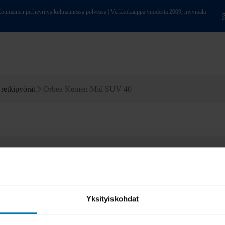
ainen perheyritys kolmannessa polvessa | Verkkokauppa vuodesta 2009, myymälä
retkipyörät
Orbea Kemen Mid SUV 40
Yksityiskohdat