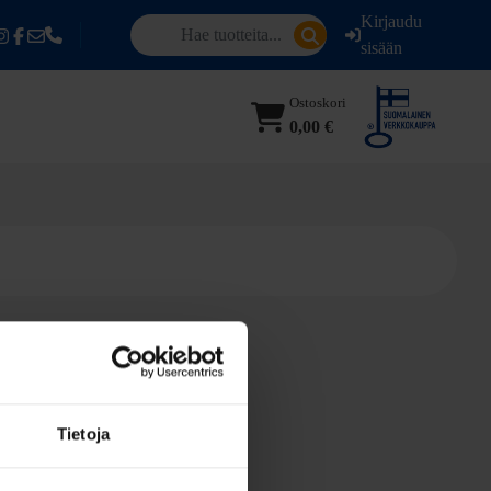
Kirjaudu
sisään
Ostoskori
0,00 €
Tietoja