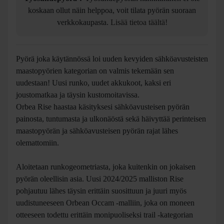
Työsuhdepyörä
?
Työsuhdepyörän hankkiminen ei ole
koskaan ollut näin helppoa, voit tilata pyörän suoraan
verkkokaupasta.
Lisää tietoa täältä!
Kuvaus
Tekniset tiedot
Viimeksi katsomasi
Pyörä joka käytännössä loi uuden kevyiden sähköavusteisten
maastopyörien kategorian on valmis tekemään sen
uudestaan! Uusi runko, uudet akkukoot, kaksi eri
joustomatkaa ja täysin kustomoitavissa.
Orbea Rise haastaa käsityksesi sähköavusteisen pyörän
painosta, tuntumasta ja ulkonäöstä sekä häivyttää perinteisen
maastopyörän ja sähköavusteisen pyörän rajat lähes
olemattomiin.
Aloitetaan runkogeometriasta, joka kuitenkin on jokaisen
pyörän oleellisin asia. Uusi 2024/2025 malliston Rise