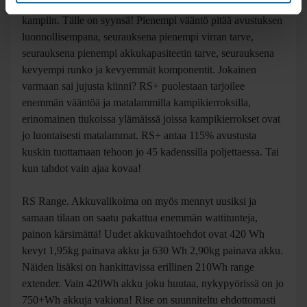
RS mode tarjoaa maksimissaan 60Nm vääntöä, siis
huomattavasti vähemmän mitä EP8 moottori vakiona.
Avustukset on säädetty myös hyvin eri tyyliin ja moottori
tarjoilee avustusta vain sen mukaan mitä kuskikin tarjoilee
kampiin. Tälle on syynsä! Pienempi vääntö pitää avustuksen
luonnollisempana, seurauksena pienempi virran tarve,
seurauksena pienempi akkukapasiteetin tarve, seurauksena
kevyempi runko ja kevyemmät komponentit. Jokainen
varmaan sai jujusta kiinni? RS+ puolestaan tarjoilee
enemmän vääntöä ja matalammilla kampikierroksilla,
erinomainen tiukoissa ylämäissä joissa kampikierrokset ovat
jo luontaisesti matalammat. RS+ antaa 115% avustusta
kuskin tuottamaan tehoon jo 45 kadenssilla poljettaessa. Tai
kun tahdot vain ajaa kovaa!
RS Range. Akkuvalikoima on myös mennyt uusiksi ja
samaan tilaan on saatu pakattua enemmän wattitunteja,
painon kärsimättä! Uudet akkuvaihtoehdot ovat 420 Wh
kevyt 1,95kg painava akku ja 630 Wh 2,90kg painava akku.