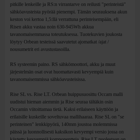
Näiden lisäksi on hankittavissa erillinen 210Wh range
extender. Vain 420Wh akku joku huutaa, nykypyörissä on jo
750+Wh akkuja vakiona! Rise on suunniteltu ehdottomasti
pitkille lenkeille ja RS:n virrantarve on reilusti "perinteistä"
sähköavusteista pyörää pienempi. Tämän seurauksena akun
keston voi kertoa 1,5:llä verrattuna perinteisempään, eli
Risen akku vastaa noin 630-945Wh akkua
tavanomaisemmassa toteutuksessa. Tuotekuvien joukosta
löytyy Orbean testeissä saavutetut ajomatkat /ajat /
nousumetrit eri avustustasoilla.
RS systeemin paino. RS sähkömoottori, akku ja muut
järjestelmän osat ovat huomattavasti kevyempiä kuin
tavanomaisemmissa sähköavusteisissa.
Rise SL vs. Rise LT. Orbean huippusuosittu Occam malli
uudistui hieman aiemmin ja Rise seuraa tältäkin osin
Occamin viitoittamaa tietä. Kaksi erilaiseen käyttöön ja
erilaisille kuskeille soveltuvaa mallihaaraa. Rise SL on "se