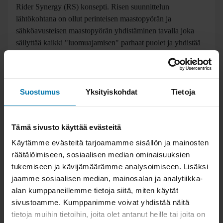
tehden pyörästä kevyemmän, tarpeellisen jäykän ja näiden
seurauksena paremman ajettavan.
Rider Synergy (RS) konsepti. Risen suunnittelun
lähtökohtana on ollut perinteisen maastopyörän ja
sähköavusteisen maastopyörän yhdistäminen tavalla joka
säilyttää kaikki "luomuajamisen" parhaat puolet ja yhdistää
ne mahdollisimman luonnollisesti sähkömoottorin
Suostumus
Yksityiskohdat
Tietoja
toimintaan. Lopputuloksena on kuskin tarpeisiin
saumattomasti reagoiva avustus, avustusta silloin kun sitä
oikeasti tarvitset ja annat itsekin kaikkesi. Rise on oikeastaan
Tämä sivusto käyttää evästeitä
sähköavusteinen maastopyörä niille jotka vanno(i)vat vain ja
Käytämme evästeitä tarjoamamme sisällön ja mainosten
ainoastaan sähköttömän ajamisen nimeen, testaa itse ja
räätälöimiseen, sosiaalisen median ominaisuuksien
takaamme että mielipiteesi muuttuu!
tukemiseen ja kävijämäärämme analysoimiseen. Lisäksi
jaamme sosiaalisen median, mainosalan ja analytiikka-
RS Power. Alkuun pikainen historiakatsaus: Orbealla
alan kumppaneillemme tietoja siitä, miten käytät
mietittiin ensimmäisen sukupolven Risen kohdalla hetki jos
sivustoamme. Kumppanimme voivat yhdistää näitä
toinenkin oman moottorikonseptin kehittämistä, mutta
tietoja muihin tietoihin, joita olet antanut heille tai joita on
loppujen lopuksi sen koettiin kuitenkin olevan ainoa oikea