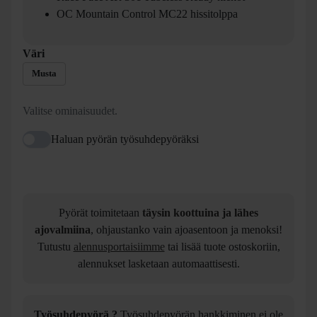
Race Face AR 30c Tubeless Ready kiekot
OC Mountain Control MC22 hissitolppa
Väri
Musta
Valitse ominaisuudet.
Haluan pyörän työsuhdepyöräksi
Pyörät toimitetaan
täysin koottuina ja lähes
ajovalmiina
, ohjaustanko vain ajoasentoon ja menoksi!
Tutustu
alennusportaisiimme
tai lisää tuote ostoskoriin,
alennukset lasketaan automaattisesti.