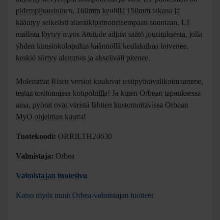
perinteinen" lenkkipyörä, 140mm joustoa molemmissa
päissä ja luonnollisesti kaksikon kevyempi versio jossa on
käytetty kevyempiä komponentteja. Rise LT puolestaan on
pidempijoustoinen, 160mm keulilla 150mm takana ja
kääntyy selkeästi alamäkipainotteisempaan suuntaan. LT
mallista löytyy myös Attitude adjust säätö jousituksesta, jolla
yhden kuusiokolopultin käännöllä keulakulma loivenee,
keskiö siirtyy alemmas ja akseliväli pitenee.
Molemmat Risen versiot kuuluvat testipyörävalikoimaamme,
testaa tositoimissa kotipoluilla! Ja kuten Orbean tapauksessa
aina, pyörät ovat väristä lähtien kustomoitavissa Orbean
MyO ohjelman kautta!
Tuotekoodi:
ORRILTH20630
Valmistaja:
Orbea
Valmistajan tuotesivu