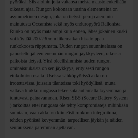
pohjautuu lähes täysin erittäin suosittuun ja juuri myös
uudistuneeseen Orbean Occam -malliin, joka on moneen
otteeseen todettu erittäin monipuoliseksi trail -kategorian
pyöräksi. Siis ajoihin joita valtaosa meistä maastolenkeillään
oikeasti ajaa. Rungon kokonaan uusina elementteinä on
asymmetrinen design, joka on tietysti peruja aiemmin
mainutusta Occamista sekä myös enduropyörä Rallonista.
Runko on myös matalampi kuin ennen, lähes jokainen kuski
voi käyttää 200-230mm liikematkan hissitolppaa
runkokoosta riippumatta. Uuden rungon suunnittelussa on
panostettu jälleen enemmän rungon jäykkyyteen, oikeista
paikoista tietysti. Yksi oleellisimmista uuden rungon
ominaisuuksista on sen jäykkyys, erityisesti rungon
etukolmion osalta. Useissa sähköpyörissä akku on
irrotettavissa, joissain tilanteissa toki hyödyllistä, mutta
valtava luukku rungossa tekee siitä auttamatta löysemmän ja
tuntuvasti painavamman. Risen SBS (Secure Battery System
) tarkoittaa ettei rungossa ole tehty kompromisseja mihinkään
suuntaan, vaan akku on kiinteästi runkoon integroituna,