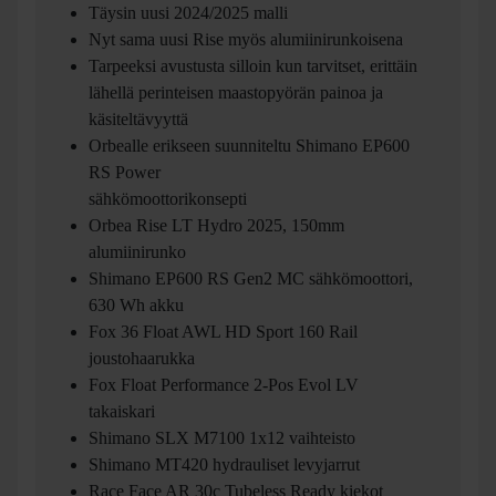
Täysin uusi 2024/2025 malli
Nyt sama uusi Rise myös alumiinirunkoisena
Tarpeeksi avustusta silloin kun tarvitset, erittäin
lähellä perinteisen maastopyörän painoa ja
käsiteltävyyttä
Orbealle erikseen suunniteltu Shimano EP600
RS Power
sähkömoottorikonsepti
Orbea Rise LT Hydro 2025, 150mm
alumiinirunko
Shimano EP600 RS Gen2 MC sähkömoottori,
630 Wh akku
Fox 36 Float AWL HD Sport 160 Rail
joustohaarukka
Fox Float Performance 2-Pos Evol LV
takaiskari
Shimano SLX M7100 1x12 vaihteisto
Shimano MT420 hydrauliset levyjarrut