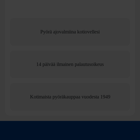
Katso myös muut Orbea-valmistajan tuotteet
Pyörä ajovalmiina kotiovellesi
14 päivää ilmainen palautusoikeus
Kotimaista pyöräkauppaa vuodesta 1949