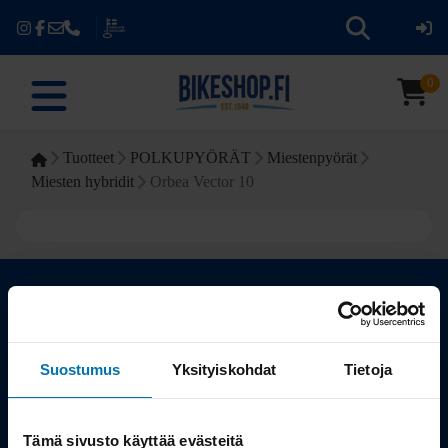
0
Tuotteet
POLKUPYÖRÄT
Miestenpyörät
Miesten hybridit
Orbea Vector 10
Kauppa
Suostumus
Yksityiskohdat
Tietoja
Tuotteet
Tämä sivusto käyttää evästeitä