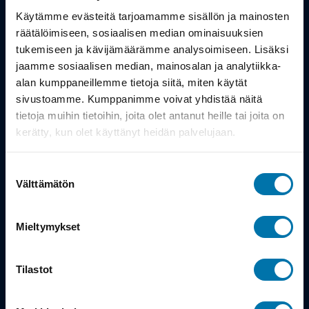
Työsuhdepyörä
Käytämme evästeitä tarjoamamme sisällön ja mainosten
räätälöimiseen, sosiaalisen median ominaisuuksien
Info
tukemiseen ja kävijämäärämme analysoimiseen. Lisäksi
jaamme sosiaalisen median, mainosalan ja analytiikka-
alan kumppaneillemme tietoja siitä, miten käytät
Toimitus
sivustoamme. Kumppanimme voivat yhdistää näitä
Takuu ja palautukset
tietoja muihin tietoihin, joita olet antanut heille tai joita on
kerätty, kun olet käyttänyt heidän palvelujaan.
Maksutavat
Suostumuksen
Vinkit ja osto-oppaat
Välttämätön
valinta
Meistä
Mieltymykset
Tarina
Tilastot