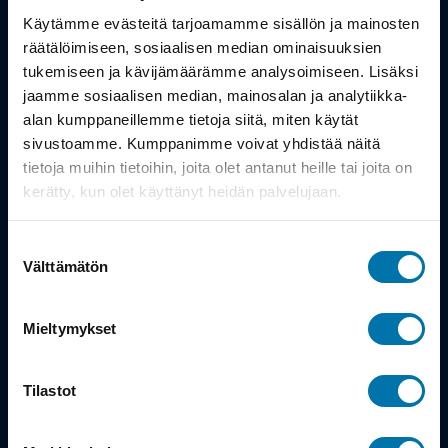
Työsuhdepyörä
Käytämme evästeitä tarjoamamme sisällön ja mainosten
räätälöimiseen, sosiaalisen median ominaisuuksien
Info
tukemiseen ja kävijämäärämme analysoimiseen. Lisäksi
jaamme sosiaalisen median, mainosalan ja analytiikka-
alan kumppaneillemme tietoja siitä, miten käytät
Toimitus
sivustoamme. Kumppanimme voivat yhdistää näitä
Takuu ja palautukset
tietoja muihin tietoihin, joita olet antanut heille tai joita on
kerätty, kun olet käyttänyt heidän palvelujaan.
Maksutavat
Suostumuksen
Vinkit ja osto-oppaat
Välttämätön
valinta
Meistä
Mieltymykset
Tarina
Tilastot