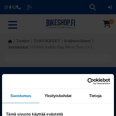
0
Tuotteet
TARVIKKEET
Kuljetusvälineet
Satulalaukut
Ortlieb Saddle-Bag Micro Two 1.4 L
Kauppa
Suostumus
Yksityiskohdat
Tietoja
Tuotteet
Tämä sivusto käyttää evästeitä