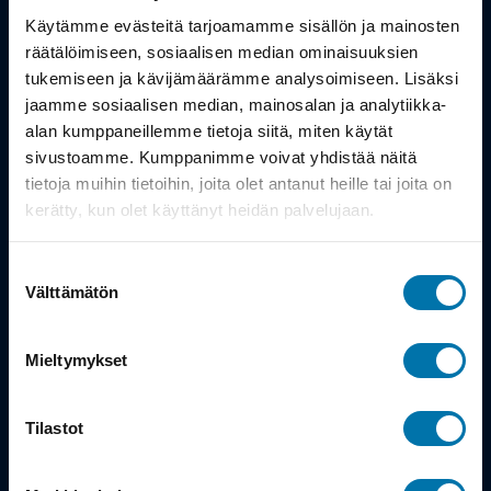
Työsuhdepyörä
Käytämme evästeitä tarjoamamme sisällön ja mainosten
räätälöimiseen, sosiaalisen median ominaisuuksien
Info
tukemiseen ja kävijämäärämme analysoimiseen. Lisäksi
jaamme sosiaalisen median, mainosalan ja analytiikka-
alan kumppaneillemme tietoja siitä, miten käytät
Toimitus
sivustoamme. Kumppanimme voivat yhdistää näitä
Takuu ja palautukset
tietoja muihin tietoihin, joita olet antanut heille tai joita on
kerätty, kun olet käyttänyt heidän palvelujaan.
Maksutavat
Suostumuksen
Vinkit ja osto-oppaat
Välttämätön
valinta
Meistä
Mieltymykset
Tarina
Tilastot