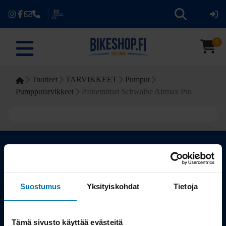
0
Tuotteet
TARVIKKEET
Pumput
Pumpputarvikkeet
Painemittari Schwalbe Airmax Pro
Kauppa
Suostumus
Yksityiskohdat
Tietoja
Tuotteet
Tämä sivusto käyttää evästeitä