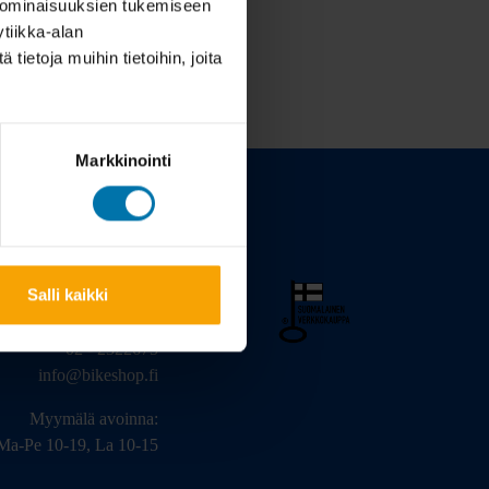
 ominaisuuksien tukemiseen
tiikka-alan
ietoja muihin tietoihin, joita
Markkinointi
Salli kaikki
arinkatu 3, 20320 Turku
02 - 2322675
info@bikeshop.fi
Myymälä avoinna:
Ma-Pe 10-19, La 10-15