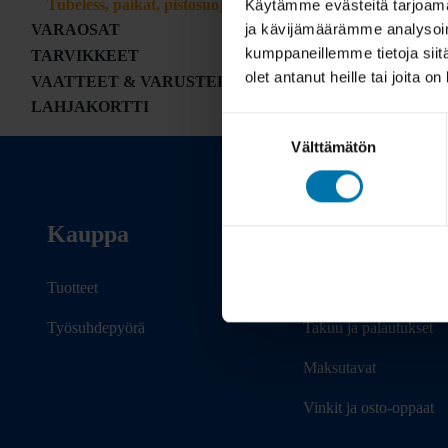
Tubeless, paikat, pistosuojaus
Käytämme evästeitä tarjoama
ja kävijämäärämme analysoim
VARAOSAT
kumppaneillemme tietoja siitä
TARVIKKEET
olet antanut heille tai joita o
VAATTEET & VARUSTEET
LAHJAKORTTI
Suostumuksen
Välttämätön
valinta
Kauppa
Info
Tuotteet
Toimitus
Työsuhdepyörä
Takuu ja palautukset
Maksutavat
Vinkit ja osto-oppaat