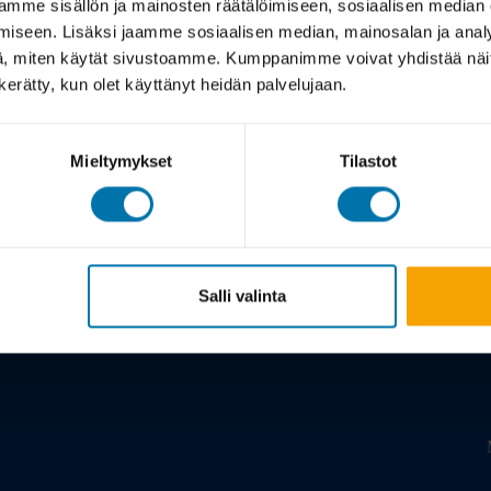
mme sisällön ja mainosten räätälöimiseen, sosiaalisen median
iseen. Lisäksi jaamme sosiaalisen median, mainosalan ja analy
, miten käytät sivustoamme. Kumppanimme voivat yhdistää näitä t
n kerätty, kun olet käyttänyt heidän palvelujaan.
Mieltymykset
Tilastot
Meistä
Salli valinta
Tarina
Viil