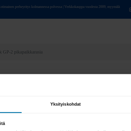
ainen perheyritys kolmannessa polvessa | Verkkokauppa vuodesta 2009, myymälä
k GP-2 pikapaikkarasia
Yksityiskohdat
itä