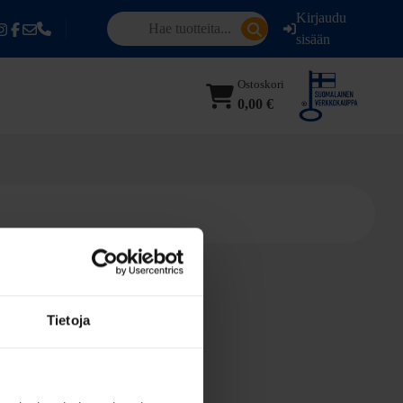
Kirjaudu
sisään
Ostoskori
0,00 €
Tietoja