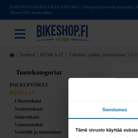
KOROTONTA MAKSUAIKAA JOPA 24KK! | Polkupyörät kotiovelle ajovalmiina | Kotim
Turussa 1940 -luvulta lähtien
Tuotteet
RENKAAT
Tubeless, paikat, pistosuojaus
Par
Tuotekategoriat
POLKUPYÖRÄT
RENKAAT
Ulkorenkaat
Nastarenkaat
Suostumus
Sisärenkaat
Vannenauhat
Tämä sivusto käyttää eväste
Venttiilit ja muuntimet