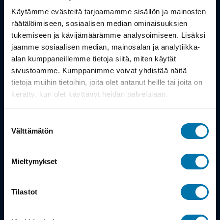
Työsuhdepyörä
Käytämme evästeitä tarjoamamme sisällön ja mainosten
räätälöimiseen, sosiaalisen median ominaisuuksien
Info
tukemiseen ja kävijämäärämme analysoimiseen. Lisäksi
jaamme sosiaalisen median, mainosalan ja analytiikka-
alan kumppaneillemme tietoja siitä, miten käytät
Toimitus
sivustoamme. Kumppanimme voivat yhdistää näitä
Takuu ja palautukset
tietoja muihin tietoihin, joita olet antanut heille tai joita on
kerätty, kun olet käyttänyt heidän palvelujaan.
Maksutavat
Suostumuksen
Vinkit ja osto-oppaat
Välttämätön
valinta
Meistä
Mieltymykset
Tarina
Tilastot