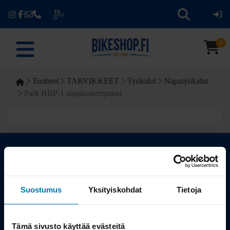
0
Tuotteet
TARVIKKEET
Työkalut
Napatyökalut
Park HBP-1 napalaakeriprässi
Kauppa
Suostumus
Yksityiskohdat
Tietoja
Tuotteet
Tämä sivusto käyttää evästeitä