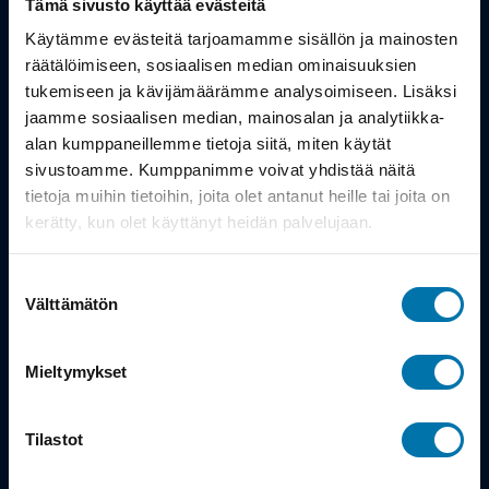
Tämä sivusto käyttää evästeitä
Työsuhdepyörä
Käytämme evästeitä tarjoamamme sisällön ja mainosten
räätälöimiseen, sosiaalisen median ominaisuuksien
tukemiseen ja kävijämäärämme analysoimiseen. Lisäksi
Info
jaamme sosiaalisen median, mainosalan ja analytiikka-
alan kumppaneillemme tietoja siitä, miten käytät
Toimitus
sivustoamme. Kumppanimme voivat yhdistää näitä
tietoja muihin tietoihin, joita olet antanut heille tai joita on
Takuu ja palautukset
kerätty, kun olet käyttänyt heidän palvelujaan.
Maksutavat
Suostumuksen
Vinkit ja osto-oppaat
Välttämätön
valinta
Meistä
Mieltymykset
Tarina
Tilastot